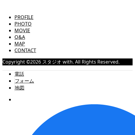
Commercial & Advertising photo
PROFILE
PHOTO
MOVIE
Q&A
MAP
CONTACT
Copyright ©
2026
スタジオ with. All Rights Reserved.
電話
フォーム
地図