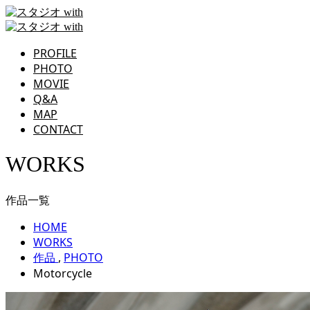
PROFILE
PHOTO
MOVIE
Q&A
MAP
CONTACT
WORKS
作品一覧
HOME
WORKS
作品
,
PHOTO
Motorcycle